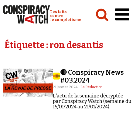
Cookies management panel
Conspiracy Watch :
Les faits
contre
le complotisme
Accueil
Étiquette :
ron desantis
Analyses
Conspipédia
🔴 Conspiracy News
Vidéos
#03.2024
Émissions
21 janvier 2024 |
La Rédaction
L'actu de la semaine décryptée
Revues de presse
par Conspiracy Watch (semaine du
15/01/2024 au 21/01/2024).
Newsletter