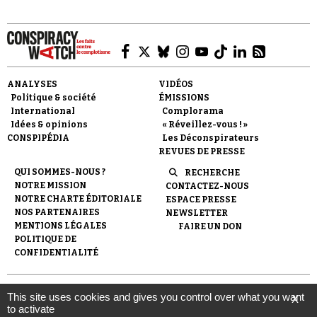
ANALYSES
VIDÉOS
Politique & société
ÉMISSIONS
Faire un don
International
Complorama
Idées & opinions
« Réveillez-vous ! »
CONSPIPÉDIA
Les Déconspirateurs
REVUES DE PRESSE
QUI SOMMES-NOUS ?
RECHERCHE
NOTRE MISSION
CONTACTEZ-NOUS
NOTRE CHARTE ÉDITORIALE
ESPACE PRESSE
Demander à Vera
NOS PARTENAIRES
NEWSLETTER
MENTIONS LÉGALES
FAIRE UN DON
POLITIQUE DE
CONFIDENTIALITÉ
© 2007-
2026
Conspiracy Watch
| Une réalisation de
This site uses cookies and gives you control over what you want
X
l'Observatoire du conspirationnisme (association loi de 1901) avec
to activate
le soutien de la Fondation pour la Mémoire de la Shoah.