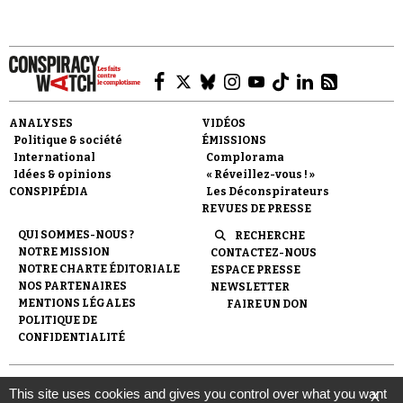
ANALYSES
VIDÉOS
Faire un don
Politique & société
ÉMISSIONS
International
Complorama
Idées & opinions
« Réveillez-vous ! »
CONSPIPÉDIA
Les Déconspirateurs
REVUES DE PRESSE
QUI SOMMES-NOUS ?
RECHERCHE
NOTRE MISSION
CONTACTEZ-NOUS
Demander à Vera
NOTRE CHARTE ÉDITORIALE
ESPACE PRESSE
NOS PARTENAIRES
NEWSLETTER
MENTIONS LÉGALES
FAIRE UN DON
POLITIQUE DE
CONFIDENTIALITÉ
© 2007-
2026
Conspiracy Watch
| Une réalisation de
This site uses cookies and gives you control over what you want
X
l'Observatoire du conspirationnisme (association loi de 1901) avec