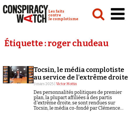
Cookies management panel
Conspiracy Watch :
Les faits
contre
le complotisme
Accueil
Étiquette :
roger chudeau
Analyses
Conspipédia
Tocsin, le média complotiste
Vidéos
au service de l'extrême droite
Émissions
3 mars 2025 |
Victor Mottin
Des personnalités politiques de premier
Revues de presse
plan, la plupart affiliées à des partis
d'extrême droite, se sont rendues sur
Tocsin, le média co-fondé par Clémence
Houdiakova. Enquête.
Newsletter