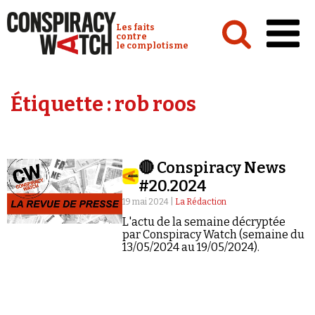
Cookies management panel
Conspiracy Watch :
Les faits
contre
le complotisme
Accueil
Étiquette :
rob roos
Analyses
Conspipédia
🔴 Conspiracy News
Vidéos
#20.2024
Émissions
19 mai 2024 |
La Rédaction
L'actu de la semaine décryptée
Revues de presse
par Conspiracy Watch (semaine du
13/05/2024 au 19/05/2024).
Newsletter