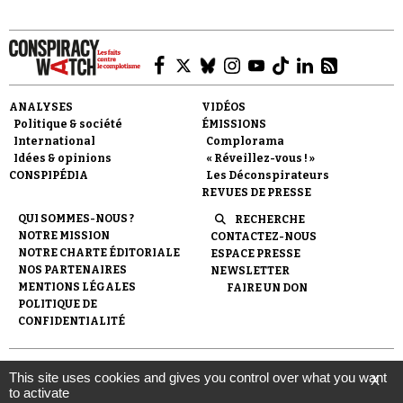
ANALYSES
VIDÉOS
Politique & société
ÉMISSIONS
Faire un don
International
Complorama
Idées & opinions
« Réveillez-vous ! »
CONSPIPÉDIA
Les Déconspirateurs
REVUES DE PRESSE
QUI SOMMES-NOUS ?
RECHERCHE
NOTRE MISSION
CONTACTEZ-NOUS
NOTRE CHARTE ÉDITORIALE
ESPACE PRESSE
Demander à Vera
NOS PARTENAIRES
NEWSLETTER
MENTIONS LÉGALES
FAIRE UN DON
POLITIQUE DE
CONFIDENTIALITÉ
© 2007-
2026
Conspiracy Watch
| Une réalisation de
This site uses cookies and gives you control over what you want
X
l'Observatoire du conspirationnisme (association loi de 1901) avec
to activate
le soutien de la Fondation pour la Mémoire de la Shoah.