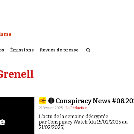
 Watch :
tisme
os
Émissions
Revues de presse
Grenell
🔴 Conspiracy News #08.20
21 février 2025 |
La Rédaction
L'actu de la semaine décryptée
par Conspiracy Watch (du 15/02/2025 au
21/02/2025).