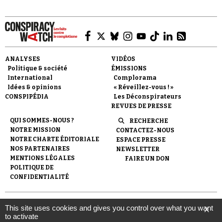
ANALYSES
VIDÉOS
Politique & société
ÉMISSIONS
Faire un don
International
Complorama
Idées & opinions
« Réveillez-vous ! »
CONSPIPÉDIA
Les Déconspirateurs
REVUES DE PRESSE
QUI SOMMES-NOUS ?
RECHERCHE
NOTRE MISSION
CONTACTEZ-NOUS
NOTRE CHARTE ÉDITORIALE
ESPACE PRESSE
Demander à Vera
NOS PARTENAIRES
NEWSLETTER
MENTIONS LÉGALES
FAIRE UN DON
POLITIQUE DE
CONFIDENTIALITÉ
© 2007-
2026
Conspiracy Watch
| Une réalisation de
This site uses cookies and gives you control over what you want
X
l'Observatoire du conspirationnisme (association loi de 1901) avec
to activate
le soutien de la Fondation pour la Mémoire de la Shoah.