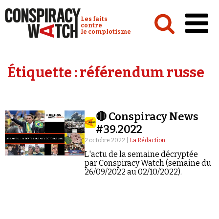
Cookies management panel
Conspiracy Watch :
Les faits
contre
le complotisme
Accueil
Étiquette :
référendum russe
Analyses
Conspipédia
🔴 Conspiracy News
Vidéos
#39.2022
Émissions
2 octobre 2022 |
La Rédaction
L'actu de la semaine décryptée
Revues de presse
par Conspiracy Watch (semaine du
26/09/2022 au 02/10/2022).
Newsletter