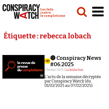
Cookies management panel
Conspiracy Watch :
Les faits
contre
le complotisme
Accueil
Étiquette :
rebecca lobach
Analyses
Conspipédia
🔴 Conspiracy News
Vidéos
#06.2025
Émissions
7 février 2025 |
La Rédaction
L'actu de la semaine décryptée
Revues de presse
par Conspiracy Watch (du
01/02/2025 au 07/02/2025).
Newsletter