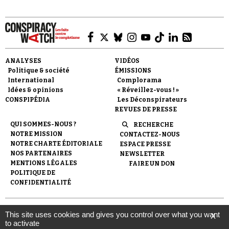
ANALYSES
VIDÉOS
Politique & société
ÉMISSIONS
Faire un don
International
Complorama
Idées & opinions
« Réveillez-vous ! »
CONSPIPÉDIA
Les Déconspirateurs
REVUES DE PRESSE
QUI SOMMES-NOUS ?
RECHERCHE
NOTRE MISSION
CONTACTEZ-NOUS
NOTRE CHARTE ÉDITORIALE
ESPACE PRESSE
Demander à Vera
NOS PARTENAIRES
NEWSLETTER
MENTIONS LÉGALES
FAIRE UN DON
POLITIQUE DE
CONFIDENTIALITÉ
© 2007-
2026
Conspiracy Watch
| Une réalisation de
This site uses cookies and gives you control over what you want
X
l'Observatoire du conspirationnisme (association loi de 1901) avec
to activate
le soutien de la Fondation pour la Mémoire de la Shoah.