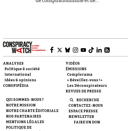
de conspirationnisme et de
négationnisme.
Faire un don
ANALYSES
VIDÉOS
Politique & société
ÉMISSIONS
International
Complorama
Idées & opinions
« Réveillez-vous ! »
CONSPIPÉDIA
Les Déconspirateurs
Demander à Vera
REVUES DE PRESSE
QUI SOMMES-NOUS ?
RECHERCHE
NOTRE MISSION
CONTACTEZ-NOUS
NOTRE CHARTE ÉDITORIALE
ESPACE PRESSE
NOS PARTENAIRES
NEWSLETTER
MENTIONS LÉGALES
FAIRE UN DON
POLITIQUE DE