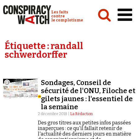
Cookies management panel
Conspiracy Watch :
Les faits
contre
le complotisme
Accueil
Étiquette :
randall
Analyses
schwerdorffer
Conspipédia
Vidéos
Sondages, Conseil de
Émissions
sécurité de l'ONU, Filoche et
gilets jaunes : l'essentiel de
Revues de presse
la semaine
2 décembre 2018 |
La Rédaction
Des gros titres aux petites infos passées
inaperçues : ce qu'il fallait retenir de
l'actualité des derniers jours en matière
Newsletter