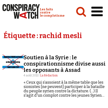
Cookies management panel
Conspiracy Watch :
Les faits
contre
le complotisme
Accueil
Étiquette :
rachid mesli
Analyses
Conspipédia
Soutien à la Syrie : le
Vidéos
conspirationnisme divise aussi
Émissions
les opposants à Assad
4 août 2011 |
La Rédaction
Revues de presse
« Ceux qui s’assoient à la même table que les
sionistes [ne peuvent] participer à la bataille
du peuple syrien contre la dictature. (…) Il
s'agit d'un complot contre les jeunes Syriens
qui conjuguent la lutte pour les libertés
avec…
Newsletter