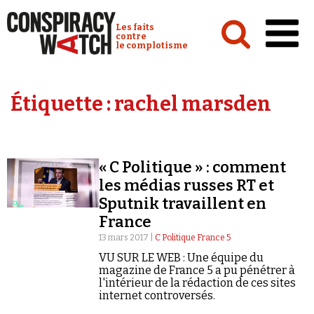
Cookies management panel
Conspiracy Watch :
Les faits
contre
le complotisme
Accueil
Étiquette :
rachel marsden
Analyses
Conspipédia
« C Politique » : comment
Vidéos
les médias russes RT et
Émissions
Sputnik travaillent en
France
Revues de presse
13 mars 2017 |
C Politique France 5
VU SUR LE WEB : Une équipe du
magazine de France 5 a pu pénétrer à
l'intérieur de la rédaction de ces sites
internet controversés.
Newsletter