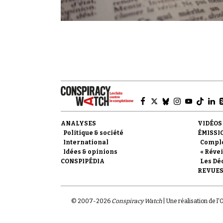
ANALYSES
VIDÉOS
Politique & société
ÉMISSI
International
Compl
Idées & opinions
« Révei
CONSPIPÉDIA
Les Dé
REVUES
© 2007-
2026
Conspiracy Watch
| Une réalisation de l