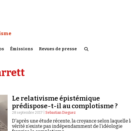
 Watch :
tisme
os
Émissions
Revues de presse
arrett
Le relativisme épistémique
prédispose-t-il au complotisme ?
28 septembre 2017 |
Sebastian Dieguez
D'après une étude récente, la croyance selon laquelle l
vérité n’existe pas indépendamment de l’idéologie