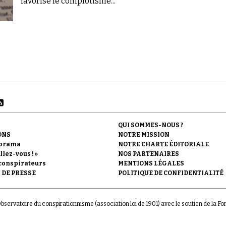
favorise le complotisme...
QUI SOMMES-NOUS ?
ONS
NOTRE MISSION
orama
NOTRE CHARTE ÉDITORIALE
llez-vous ! »
NOS PARTENAIRES
conspirateurs
MENTIONS LÉGALES
 DE PRESSE
POLITIQUE DE CONFIDENTIALITÉ
'Observatoire du conspirationnisme (association loi de 1901) avec le soutien de la F