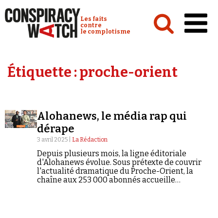
Cookies management panel
Conspiracy Watch :
Les faits
contre
le complotisme
Accueil
Étiquette :
proche-orient
Analyses
Conspipédia
Alohanews, le média rap qui
Vidéos
dérape
Émissions
3 avril 2025 |
La Rédaction
Depuis plusieurs mois, la ligne éditoriale
Revues de presse
d'Alohanews évolue. Sous prétexte de couvrir
l'actualité dramatique du Proche-Orient, la
chaîne aux 253 000 abonnés accueille
désormais des figures plus que compromises
avec le complotisme, l'antisémitisme et
l'extrême droite. L'objectif : faire toujours plus
Newsletter
d'audience.