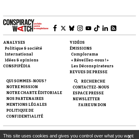
ANALYSES
VIDÉOS
Faire un don
Politique & société
ÉMISSIONS
International
Complorama
Idées & opinions
« Réveillez-vous ! »
CONSPIPÉDIA
Les Déconspirateurs
REVUES DE PRESSE
QUI SOMMES-NOUS ?
RECHERCHE
NOTRE MISSION
CONTACTEZ-NOUS
Demander à Vera
NOTRE CHARTE ÉDITORIALE
ESPACE PRESSE
NOS PARTENAIRES
NEWSLETTER
MENTIONS LÉGALES
FAIRE UN DON
POLITIQUE DE
CONFIDENTIALITÉ
© 2007-
2026
Conspiracy Watch
| Une réalisation de
This site uses cookies and gives you control over what you want
X
l'Observatoire du conspirationnisme (association loi de 1901) avec