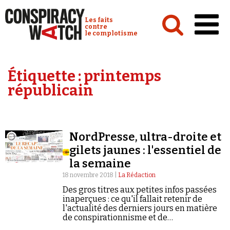
Cookies management panel
Conspiracy Watch :
Les faits
contre
le complotisme
Accueil
Étiquette :
printemps
Analyses
républicain
Conspipédia
Vidéos
NordPresse, ultra-droite et
Émissions
gilets jaunes : l'essentiel de
la semaine
Revues de presse
18 novembre 2018 |
La Rédaction
Des gros titres aux petites infos passées
inaperçues : ce qu'il fallait retenir de
l'actualité des derniers jours en matière
de conspirationnisme et de
Newsletter
négationnisme.