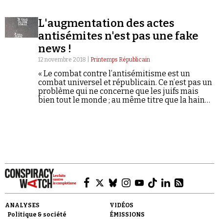
L'augmentation des actes
antisémites n'est pas une fake
news !
12 novembre 2018 |
Printemps Républicain
Faire un don
« Le combat contre l’antisémitisme est un
combat universel et républicain. Ce n’est pas un
problème qui ne concerne que les juifs mais
bien tout le monde ; au même titre que la haine
antimusulmans ne concerne pas que les
musulmans et que l’homophobie n’est pas le
seul problème des homosexuels. »
Demander à Vera
ANALYSES
VIDÉOS
Politique & société
ÉMISSIONS