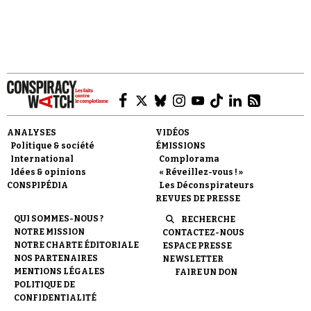
bonnes feuilles* (2/2).
Faire un don
ANALYSES
VIDÉOS
Politique & société
ÉMISSIONS
International
Complorama
Idées & opinions
« Réveillez-vous ! »
CONSPIPÉDIA
Les Déconspirateurs
REVUES DE PRESSE
Demander à Vera
QUI SOMMES-NOUS ?
RECHERCHE
NOTRE MISSION
CONTACTEZ-NOUS
NOTRE CHARTE ÉDITORIALE
ESPACE PRESSE
NOS PARTENAIRES
NEWSLETTER
MENTIONS LÉGALES
FAIRE UN DON
POLITIQUE DE
CONFIDENTIALITÉ