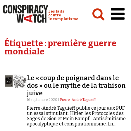
Cookies management panel
Conspiracy Watch :
Les faits
contre
le complotisme
Accueil
Étiquette :
première guerre
Analyses
mondiale
Conspipédia
Vidéos
Le « coup de poignard dans le
Émissions
dos » ou le mythe de la trahison
juive
Revues de presse
16 septembre 2020 |
Pierre-André Taguieff
Pierre-André Taguieff publie ce jour aux PUF
un essai stimulant : Hitler, les Protocoles des
Sages de Sion et Mein Kampf - Antisémitisme
apocalyptique et conspirationnisme. En
Newsletter
exclusivité, Conspiracy Watch en publie les