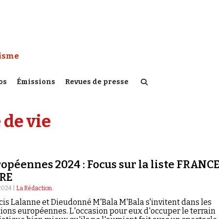
 Watch :
tisme
os
Émissions
Revues de presse
 de vie
opéennes 2024 : Focus sur la liste FRANC
BRE
 2024 |
La Rédaction
cis Lalanne et Dieudonné M'Bala M'Bala s'invitent dans les
tions européennes. L'occasion pour eux d'occuper le terrain