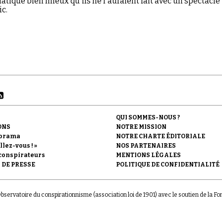
atique bien mieux qu'ils ne l'auraient fait avec un spectacle
ic.
QUI SOMMES-NOUS ?
ONS
NOTRE MISSION
orama
NOTRE CHARTE ÉDITORIALE
llez-vous ! »
NOS PARTENAIRES
conspirateurs
MENTIONS LÉGALES
 DE PRESSE
POLITIQUE DE CONFIDENTIALITÉ
'Observatoire du conspirationnisme (association loi de 1901) avec le soutien de la F