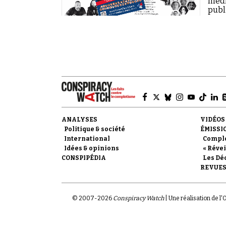
médi
publ
ANALYSES
VIDÉOS
Politique & société
ÉMISSI
International
Compl
Idées & opinions
« Révei
CONSPIPÉDIA
Les Dé
REVUES
© 2007-
2026
Conspiracy Watch
| Une réalisation de l