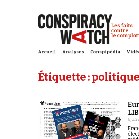
Cookies management panel
Conspiracy
Les faits
contre
le complo
Accueil
Analyses
Conspipédia
Vidé
Étiquette :
politique
Eur
LI
6 juin
Fran
élec