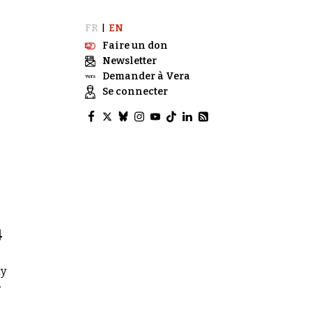
FR
EN
|
Faire un don
Newsletter
Demander à Vera
Se connecter
4
cy
.