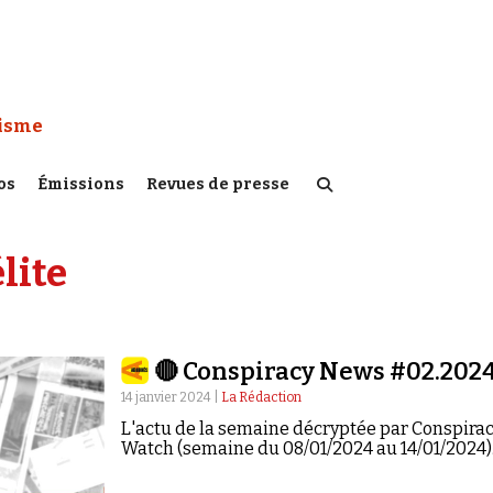
 Watch :
tisme
os
Émissions
Revues de presse
lite
🔴 Conspiracy News #02.202
14 janvier 2024 |
La Rédaction
L'actu de la semaine décryptée par Conspira
Watch (semaine du 08/01/2024 au 14/01/2024)