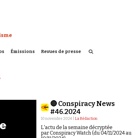
 Watch :
tisme
os
Émissions
Revues de presse
s
🔴 Conspiracy News
#46.2024
10 novembre 2024 |
La Rédaction
L'actu de la semaine décryptée
par Conspiracy Watch (du 04/11/2024 au