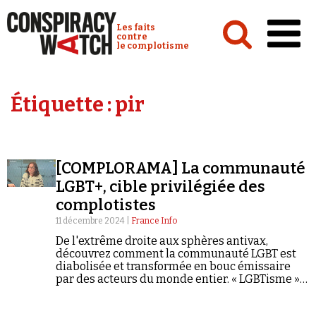
Cookies management panel
Conspiracy Watch :
Les faits
contre
le complotisme
Accueil
Étiquette :
pir
Analyses
Conspipédia
[COMPLORAMA] La communauté
Vidéos
LGBT+, cible privilégiée des
Émissions
complotistes
11 décembre 2024 |
France Info
Revues de presse
De l'extrême droite aux sphères antivax,
découvrez comment la communauté LGBT est
diabolisée et transformée en bouc émissaire
par des acteurs du monde entier. « LGBTisme »,
« pédopiégeage », « agenda mondialiste »...
Complorama décrypte les mécanismes d'une
Newsletter