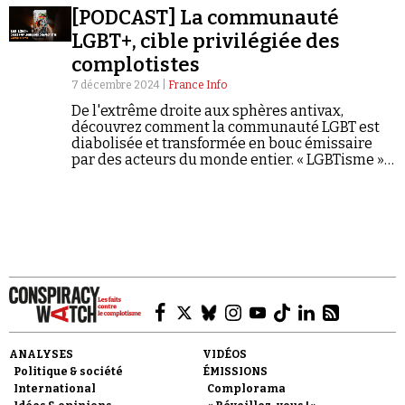
dangereuse panique morale.
[PODCAST] La communauté
LGBT+, cible privilégiée des
complotistes
7 décembre 2024 |
France Info
De l'extrême droite aux sphères antivax,
découvrez comment la communauté LGBT est
Faire un don
diabolisée et transformée en bouc émissaire
par des acteurs du monde entier. « LGBTisme »,
« pédopiégeage », « agenda mondialiste »...
Complorama décrypte les mécanismes d'une
dangereuse panique morale.
Demander à Vera
ANALYSES
VIDÉOS
Politique & société
ÉMISSIONS
International
Complorama