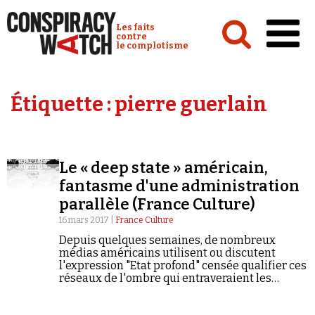
Cookies management panel
Conspiracy Watch :
Les faits
contre
le complotisme
Accueil
Étiquette :
pierre guerlain
Analyses
Conspipédia
Le « deep state » américain,
Vidéos
fantasme d'une administration
Émissions
parallèle (France Culture)
16 mars 2017 |
France Culture
Revues de presse
Depuis quelques semaines, de nombreux
médias américains utilisent ou discutent
l'expression "Etat profond" censée qualifier ces
réseaux de l'ombre qui entraveraient les
débuts de la présidence de Donald Trump. De
quoi cette expression est-elle le nom et quelles
Newsletter