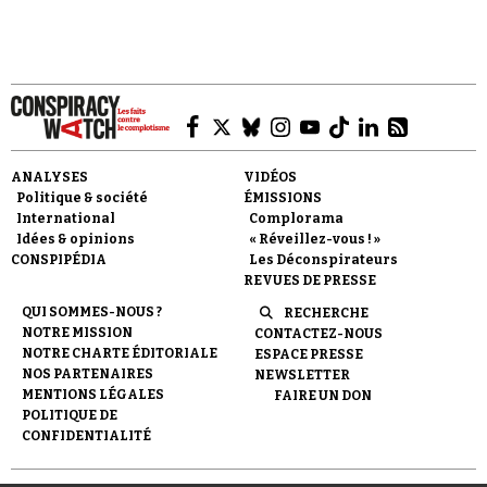
en sont…
Faire un don
ANALYSES
VIDÉOS
Politique & société
ÉMISSIONS
International
Complorama
Idées & opinions
« Réveillez-vous ! »
CONSPIPÉDIA
Les Déconspirateurs
REVUES DE PRESSE
QUI SOMMES-NOUS ?
RECHERCHE
Demander à Vera
NOTRE MISSION
CONTACTEZ-NOUS
NOTRE CHARTE ÉDITORIALE
ESPACE PRESSE
NOS PARTENAIRES
NEWSLETTER
MENTIONS LÉGALES
FAIRE UN DON
POLITIQUE DE
CONFIDENTIALITÉ