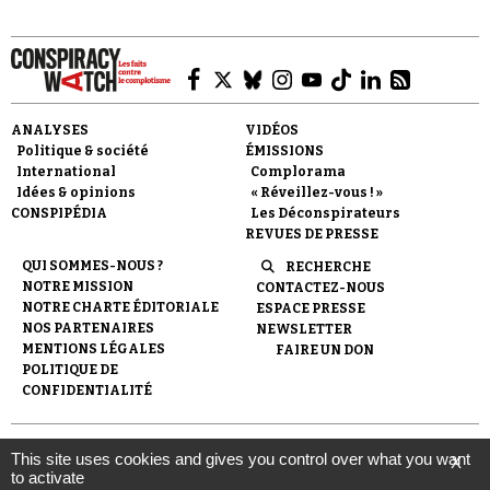
ANALYSES
VIDÉOS
Politique & société
ÉMISSIONS
Faire un don
International
Complorama
Idées & opinions
« Réveillez-vous ! »
CONSPIPÉDIA
Les Déconspirateurs
REVUES DE PRESSE
QUI SOMMES-NOUS ?
RECHERCHE
NOTRE MISSION
CONTACTEZ-NOUS
NOTRE CHARTE ÉDITORIALE
ESPACE PRESSE
Demander à Vera
NOS PARTENAIRES
NEWSLETTER
MENTIONS LÉGALES
FAIRE UN DON
POLITIQUE DE
CONFIDENTIALITÉ
© 2007-
2026
Conspiracy Watch
| Une réalisation de
This site uses cookies and gives you control over what you want
X
l'Observatoire du conspirationnisme (association loi de 1901) avec
to activate
le soutien de la Fondation pour la Mémoire de la Shoah.