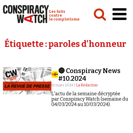
Cookies management panel
Conspiracy Watch :
Les faits
contre
le complotisme
Accueil
Étiquette :
paroles d'honneur
Analyses
Conspipédia
🔴 Conspiracy News
Vidéos
#10.2024
Émissions
10 mars 2024 |
La Rédaction
L'actu de la semaine décryptée
Revues de presse
par Conspiracy Watch (semaine du
04/03/2024 au 10/03/2024).
Newsletter