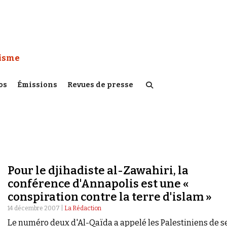
 Watch :
tisme
os
Émissions
Revues de presse
Pour le djihadiste al-Zawahiri, la
conférence d'Annapolis est une «
conspiration contre la terre d'islam »
14 décembre 2007 |
La Rédaction
Le numéro deux d'Al-Qaïda a appelé les Palestiniens de s