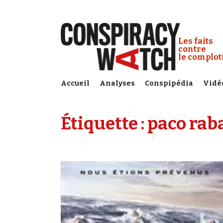
Cookies management panel
Conspiracy
Les faits
contre
le complo
Accueil
Analyses
Conspipédia
Vidé
Étiquette :
paco rab