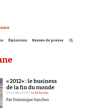
 Watch :
tisme
os
Émissions
Revues de presse
ane
« 2012» : le business
de la fin du monde
30 octobre 2009 |
La Rédaction
Par Dominique Sanchez