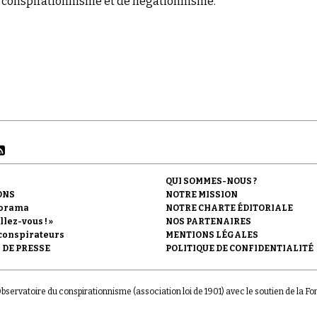
conspirationnisme et de négationnisme.
QUI SOMMES-NOUS ?
ONS
NOTRE MISSION
orama
NOTRE CHARTE ÉDITORIALE
llez-vous ! »
NOS PARTENAIRES
conspirateurs
MENTIONS LÉGALES
 DE PRESSE
POLITIQUE DE CONFIDENTIALITÉ
'Observatoire du conspirationnisme (association loi de 1901) avec le soutien de la F