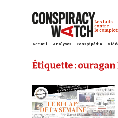
Cookies management panel
Conspiracy
Les faits
contre
le complo
Accueil
Analyses
Conspipédia
Vidé
Étiquette :
ouragan 