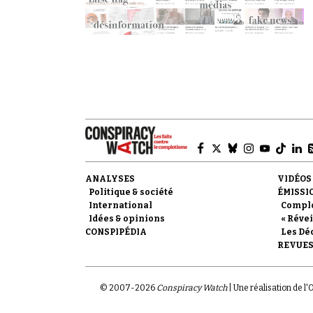
ANALYSES
VIDÉOS
Politique & société
ÉMISSI
International
Compl
Idées & opinions
« Révei
CONSPIPÉDIA
Les Dé
REVUES
© 2007-
2026
Conspiracy Watch
| Une réalisation de l