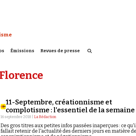
 Watch :
tisme
os
Émissions
Revues de presse
Florence
11-Septembre, créationnisme et
complotisme : l'essentiel de la semaine
16 septembre 2018 |
La Rédaction
Des gros titres aux petites infos passées inaperçues : ce qu'i
fallait retenir de l'actualité des derniers jours en matière d