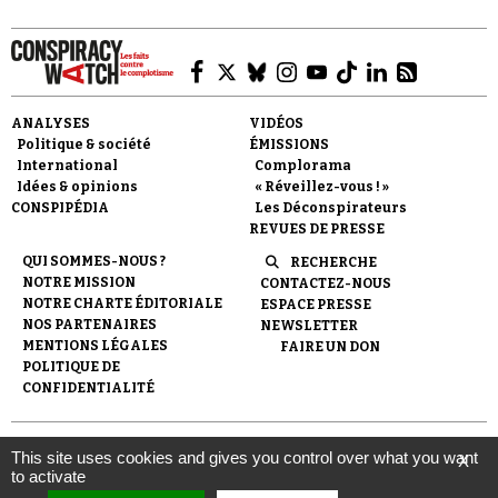
ANALYSES
VIDÉOS
Politique & société
ÉMISSIONS
Faire un don
International
Complorama
Idées & opinions
« Réveillez-vous ! »
CONSPIPÉDIA
Les Déconspirateurs
REVUES DE PRESSE
QUI SOMMES-NOUS ?
RECHERCHE
NOTRE MISSION
CONTACTEZ-NOUS
NOTRE CHARTE ÉDITORIALE
ESPACE PRESSE
NOS PARTENAIRES
NEWSLETTER
Demander à Vera
MENTIONS LÉGALES
FAIRE UN DON
POLITIQUE DE
CONFIDENTIALITÉ
© 2007-
2026
Conspiracy Watch
| Une réalisation de
This site uses cookies and gives you control over what you want
X
l'Observatoire du conspirationnisme (association loi de 1901) avec
to activate
le soutien de la Fondation pour la Mémoire de la Shoah.