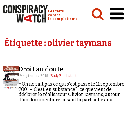
Cookies management panel
Conspiracy Watch :
Les faits
contre
le complotisme
Accueil
Étiquette :
olivier taymans
Analyses
Conspipédia
Droit au doute
Vidéos
19 septembre 2016 |
Rudy Reichstadt
Émissions
« On ne sait pas ce qui s'est passé le 11 septembre
2001 ». C'est, en substance*, ce que vient de
Revues de presse
déclarer le réalisateur Olivier Taymans, auteur
d'un documentaire faisant la part belle aux
théories du complot sur le 11-Septembre et
projeté la semaine dernière à Metz. La soirée,
était organisée en présence du journaliste Denis
Robert, à l'initiative des Amis du Monde
diplomatique et d'ATTAC, entre autres.
Newsletter