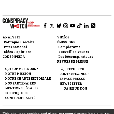
Faire un don
ANALYSES
VIDÉOS
Politique & société
ÉMISSIONS
International
Complorama
Idées & opinions
« Réveillez-vous ! »
CONSPIPÉDIA
Les Déconspirateurs
REVUES DE PRESSE
QUI SOMMES-NOUS ?
RECHERCHE
NOTRE MISSION
CONTACTEZ-NOUS
Demander à Vera
NOTRE CHARTE ÉDITORIALE
ESPACE PRESSE
NOS PARTENAIRES
NEWSLETTER
MENTIONS LÉGALES
FAIRE UN DON
POLITIQUE DE
CONFIDENTIALITÉ
© 2007-
2026
Conspiracy Watch
| Une réalisation de
This site uses cookies and gives you control over what you want