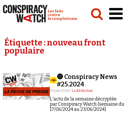
Cookies management panel
Conspiracy Watch :
Les faits
contre
le complotisme
Accueil
Étiquette :
nouveau front
Analyses
populaire
Conspipédia
Vidéos
🔴 Conspiracy News
Émissions
#25.2024
Revues de presse
23 juin 2024 |
La Rédaction
L'actu de la semaine décryptée
par Conspiracy Watch (semaine du
17/06/2024 au 23/06/2024).
Newsletter