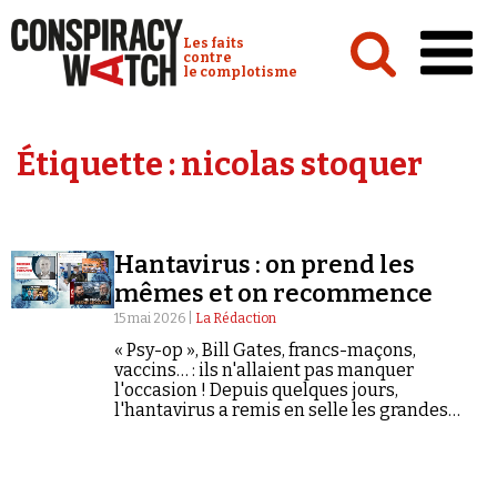
Cookies management panel
Conspiracy Watch :
Les faits
contre
le complotisme
Accueil
Étiquette :
nicolas stoquer
Analyses
Conspipédia
Hantavirus : on prend les
Vidéos
mêmes et on recommence
Émissions
15 mai 2026 |
La Rédaction
« Psy-op », Bill Gates, francs-maçons,
Revues de presse
vaccins… : ils n'allaient pas manquer
l'occasion ! Depuis quelques jours,
l'hantavirus a remis en selle les grandes
figures de la désinformation antivax et
covido-sceptique.
Newsletter