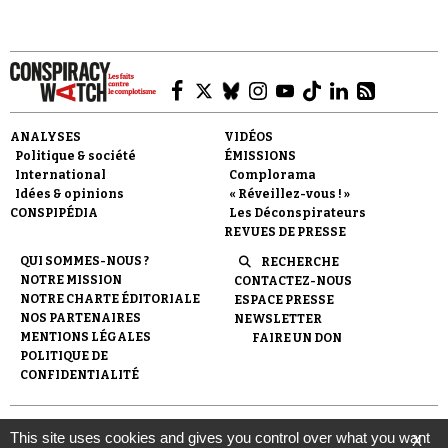
ANALYSES
VIDÉOS
Faire un don
Politique & société
ÉMISSIONS
International
Complorama
Idées & opinions
« Réveillez-vous ! »
CONSPIPÉDIA
Les Déconspirateurs
REVUES DE PRESSE
QUI SOMMES-NOUS ?
RECHERCHE
NOTRE MISSION
CONTACTEZ-NOUS
Demander à Vera
NOTRE CHARTE ÉDITORIALE
ESPACE PRESSE
NOS PARTENAIRES
NEWSLETTER
MENTIONS LÉGALES
FAIRE UN DON
POLITIQUE DE
CONFIDENTIALITÉ
© 2007-
2026
Conspiracy Watch
| Une réalisation de
This site uses cookies and gives you control over what you want
X
l'Observatoire du conspirationnisme (association loi de 1901) avec