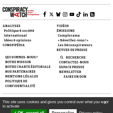
Se connecter
ANALYSES
VIDÉOS
Politique & société
ÉMISSIONS
International
Complorama
Idées & opinions
« Réveillez-vous ! »
CONSPIPÉDIA
Les Déconspirateurs
REVUES DE PRESSE
QUI SOMMES-NOUS ?
RECHERCHE
NOTRE MISSION
CONTACTEZ-NOUS
NOTRE CHARTE ÉDITORIALE
ESPACE PRESSE
NOS PARTENAIRES
NEWSLETTER
MENTIONS LÉGALES
FAIRE UN DON
POLITIQUE DE
CONFIDENTIALITÉ
© 2007-
2026
Conspiracy Watch
| Une réalisation de
This site uses cookies and gives you control over what you want
X
l'Observatoire du conspirationnisme (association loi de 1901) avec
to activate
le soutien de la Fondation pour la Mémoire de la Shoah.
OK, accept all
Personalize
Privacy policy