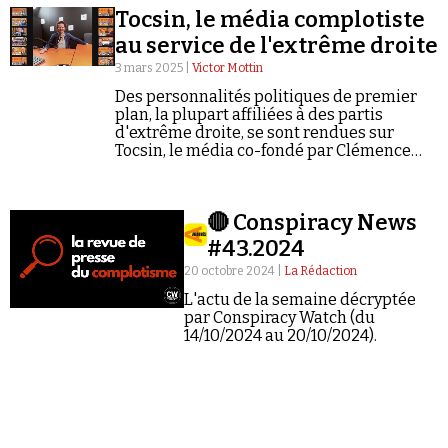
Tocsin, le média complotiste
au service de l'extrême droite
3 mars 2025 |
Victor Mottin
Des personnalités politiques de premier
plan, la plupart affiliées à des partis
d'extrême droite, se sont rendues sur
Faire un don
Tocsin, le média co-fondé par Clémence
Houdiakova. Enquête.
🔴 Conspiracy News
#43.2024
20 octobre 2024 |
La Rédaction
Demander à Vera
L'actu de la semaine décryptée
par Conspiracy Watch (du
14/10/2024 au 20/10/2024).