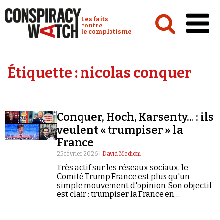
Cookies management panel
Conspiracy Watch :
Les faits
contre
le complotisme
Accueil
Étiquette :
nicolas conquer
Analyses
Conspipédia
Conquer, Hoch, Karsenty... : ils
Vidéos
veulent « trumpiser » la
Émissions
France
25 février 2026 |
David Medioni
Revues de presse
Très actif sur les réseaux sociaux, le
Comité Trump France est plus qu'un
simple mouvement d'opinion. Son objectif
est clair : trumpiser la France en
hystérisant le débat public.
Newsletter