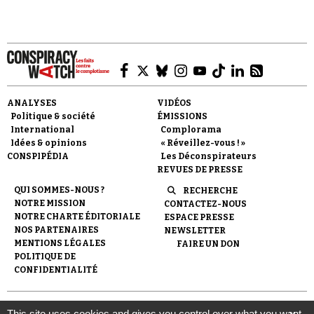
Faire un don
ANALYSES
VIDÉOS
Politique & société
ÉMISSIONS
International
Complorama
Idées & opinions
« Réveillez-vous ! »
CONSPIPÉDIA
Les Déconspirateurs
REVUES DE PRESSE
QUI SOMMES-NOUS ?
RECHERCHE
NOTRE MISSION
CONTACTEZ-NOUS
Demander à Vera
NOTRE CHARTE ÉDITORIALE
ESPACE PRESSE
NOS PARTENAIRES
NEWSLETTER
MENTIONS LÉGALES
FAIRE UN DON
POLITIQUE DE
CONFIDENTIALITÉ
© 2007-
2026
Conspiracy Watch
| Une réalisation de
This site uses cookies and gives you control over what you want