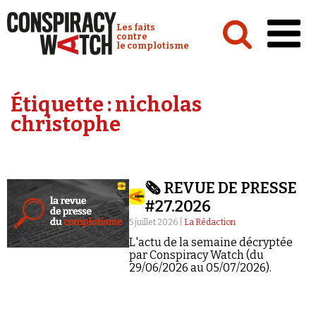
Cookies management panel
Conspiracy Watch :
Les faits
contre
le complotisme
Accueil
Étiquette :
nicholas
Analyses
christophe
Conspipédia
Vidéos
🗞️ REVUE DE PRESSE
Émissions
#27.2026
Revues de presse
5 juillet 2026 |
La Rédaction
L'actu de la semaine décryptée
par Conspiracy Watch (du
29/06/2026 au 05/07/2026).
Newsletter