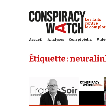
Cookies management panel
Conspiracy
Les faits
contre
le complo
Accueil
Analyses
Conspipédia
Vidé
Étiquette :
neuralin