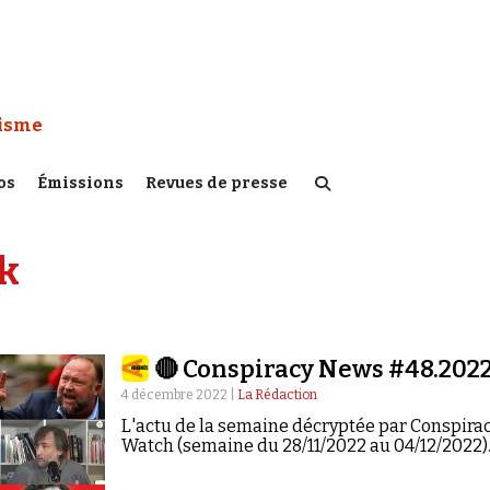
 Watch :
tisme
os
Émissions
Revues de presse
k
🔴 Conspiracy News #48.202
4 décembre 2022 |
La Rédaction
L'actu de la semaine décryptée par Conspira
Watch (semaine du 28/11/2022 au 04/12/2022)