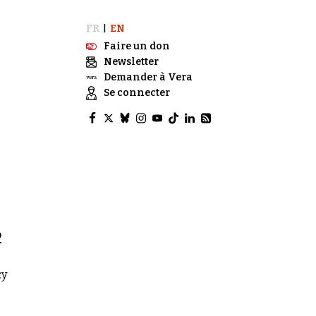
FR
EN
|
Faire un don
Newsletter
Demander à Vera
Se connecter
2
cy
.