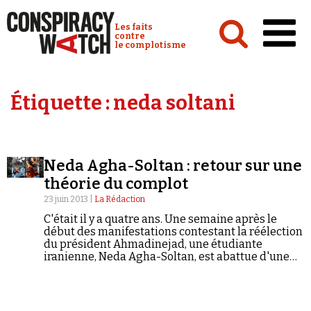
Cookies management panel
Conspiracy Watch :
Les faits
contre
le complotisme
Accueil
Étiquette :
neda soltani
Analyses
Conspipédia
Neda Agha-Soltan : retour sur une
Vidéos
théorie du complot
Émissions
23 juin 2013 |
La Rédaction
C'était il y a quatre ans. Une semaine après le
Revues de presse
début des manifestations contestant la réélection
du président Ahmadinejad, une étudiante
iranienne, Neda Agha-Soltan, est abattue d'une
balle en pleine poitrine à Téhéran. Les images de
la mort de la jeune femme suscitent rapidement
une vague mondiale d'émotion et d'indignation
Newsletter
que le régime des mollahs tente d'endiguer... en