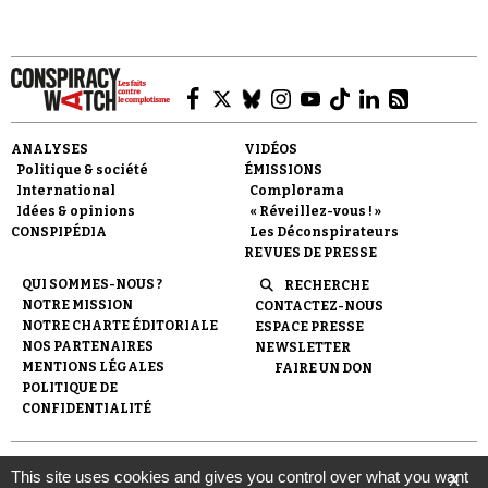
criant au « complot ».
ANALYSES
VIDÉOS
Faire un don
Politique & société
ÉMISSIONS
International
Complorama
Idées & opinions
« Réveillez-vous ! »
CONSPIPÉDIA
Les Déconspirateurs
REVUES DE PRESSE
QUI SOMMES-NOUS ?
RECHERCHE
NOTRE MISSION
CONTACTEZ-NOUS
Demander à Vera
NOTRE CHARTE ÉDITORIALE
ESPACE PRESSE
NOS PARTENAIRES
NEWSLETTER
MENTIONS LÉGALES
FAIRE UN DON
POLITIQUE DE
CONFIDENTIALITÉ
© 2007-
2026
Conspiracy Watch
| Une réalisation de
This site uses cookies and gives you control over what you want
X
l'Observatoire du conspirationnisme (association loi de 1901) avec