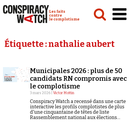
Cookies management panel
Conspiracy Watch :
Les faits
contre
le complotisme
Accueil
Étiquette :
nathalie aubert
Analyses
Conspipédia
Municipales 2026 : plus de 50
Vidéos
candidats RN compromis avec
Émissions
le complotisme
3 mars 2026 |
Victor Mottin
Revues de presse
Conspiracy Watch a recensé dans une carte
interactive les profils complotistes de plus
d'une cinquantaine de têtes de liste
Rassemblement national aux élections
municipales qui auront lieu les 15 et 22 mars
2026.
Newsletter