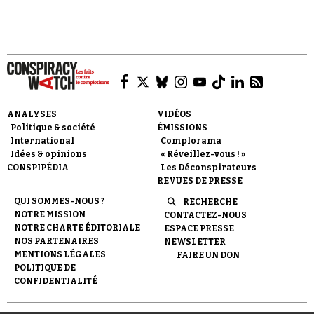
théories du complot.
Faire un don
ANALYSES
VIDÉOS
Politique & société
ÉMISSIONS
International
Complorama
Idées & opinions
« Réveillez-vous ! »
CONSPIPÉDIA
Les Déconspirateurs
REVUES DE PRESSE
QUI SOMMES-NOUS ?
RECHERCHE
Demander à Vera
NOTRE MISSION
CONTACTEZ-NOUS
NOTRE CHARTE ÉDITORIALE
ESPACE PRESSE
NOS PARTENAIRES
NEWSLETTER
MENTIONS LÉGALES
FAIRE UN DON
POLITIQUE DE
CONFIDENTIALITÉ