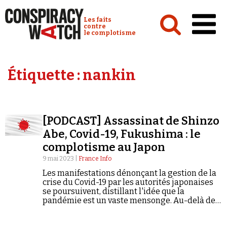
Cookies management panel
Conspiracy Watch :
Les faits
contre
le complotisme
Accueil
Étiquette :
nankin
Analyses
Conspipédia
[PODCAST] Assassinat de Shinzo
Vidéos
Abe, Covid-19, Fukushima : le
Émissions
complotisme au Japon
9 mai 2023 |
France Info
Revues de presse
Les manifestations dénonçant la gestion de la
crise du Covid-19 par les autorités japonaises
se poursuivent, distillant l'idée que la
pandémie est un vaste mensonge. Au-delà de
la pandémie, d'autres événements de
l'Histoire japonaise ont été la cible des
Newsletter