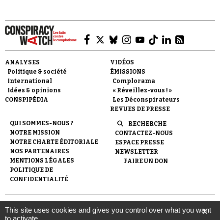
ANALYSES
VIDÉOS
Faire un don
Politique & société
ÉMISSIONS
International
Complorama
Idées & opinions
« Réveillez-vous ! »
CONSPIPÉDIA
Les Déconspirateurs
REVUES DE PRESSE
QUI SOMMES-NOUS ?
RECHERCHE
NOTRE MISSION
CONTACTEZ-NOUS
NOTRE CHARTE ÉDITORIALE
ESPACE PRESSE
Demander à Vera
NOS PARTENAIRES
NEWSLETTER
MENTIONS LÉGALES
FAIRE UN DON
POLITIQUE DE
CONFIDENTIALITÉ
© 2007-
2026
Conspiracy Watch
| Une réalisation de
This site uses cookies and gives you control over what you want
X
l'Observatoire du conspirationnisme (association loi de 1901) avec
to activate
le soutien de la Fondation pour la Mémoire de la Shoah.