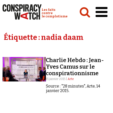
Cookies management panel
Conspiracy Watch :
Les faits
contre
le complotisme
Accueil
Étiquette :
nadia daam
Analyses
Conspipédia
Charlie Hebdo : Jean-
Vidéos
Yves Camus sur le
Émissions
conspirationnisme
15 janvier 2015 |
Arte
Revues de presse
Source : "28 minutes", Arte, 14
janvier 2015.
Newsletter