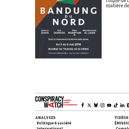
risque de 
matière de
ANALYSES
VIDÉOS
Politique & société
ÉMISSI
International
Compl