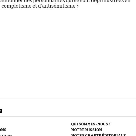
cautionner des personnalités qui se sont déjà illustrées en
 complotisme et d'antisémitisme ?
QUI SOMMES-NOUS ?
ONS
NOTRE MISSION
orama
NOTRE CHARTE ÉDITORIALE