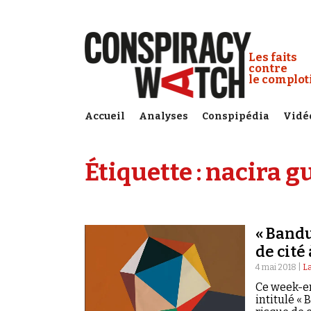
Cookies management panel
Conspiracy
Les faits
contre
le complo
Accueil
Analyses
Conspipédia
Vidé
Étiquette :
nacira g
« Bandu
de cité
4 mai 2018 |
L
Ce week-en
intitulé «