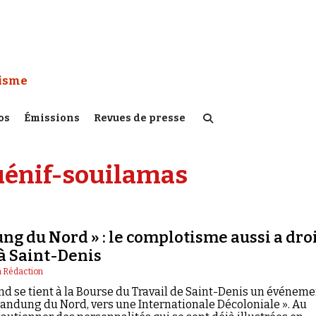
 Watch :
tisme
os
Émissions
Revues de presse
uénif-souilamas
ng du Nord » : le complotisme aussi a dro
 à Saint-Denis
a Rédaction
d se tient à la Bourse du Travail de Saint-Denis un événeme
 Bandung du Nord, vers une Internationale Décoloniale ». Au