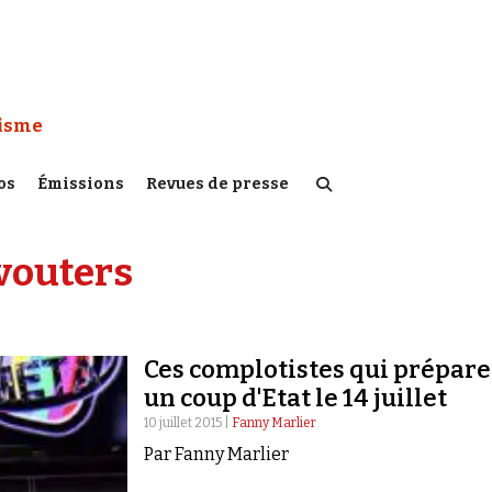
 Watch :
tisme
os
Émissions
Revues de presse
vouters
Ces complotistes qui prépar
un coup d'Etat le 14 juillet
10 juillet 2015 |
Fanny Marlier
Par Fanny Marlier