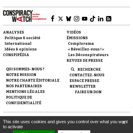
ANALYSES
VIDÉOS
Politique & société
ÉMISSIONS
Faire un don
International
Complorama
Idées & opinions
« Réveillez-vous ! »
CONSPIPÉDIA
Les Déconspirateurs
REVUES DE PRESSE
QUI SOMMES-NOUS ?
RECHERCHE
NOTRE MISSION
CONTACTEZ-NOUS
NOTRE CHARTE ÉDITORIALE
ESPACE PRESSE
NOS PARTENAIRES
NEWSLETTER
Demander à Vera
MENTIONS LÉGALES
FAIRE UN DON
POLITIQUE DE
CONFIDENTIALITÉ
© 2007-
2026
Conspiracy Watch
| Une réalisation de
This site uses cookies and gives you control over what you want
X
l'Observatoire du conspirationnisme (association loi de 1901) avec
to activate
le soutien de la Fondation pour la Mémoire de la Shoah.