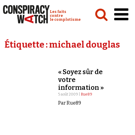
Cookies management panel
Conspiracy Watch :
Les faits
contre
le complotisme
Accueil
Étiquette :
michael douglas
Analyses
Conspipédia
« Soyez sûr de
Vidéos
votre
Émissions
information »
5 août 2009 |
Rue89
Revues de presse
Par Rue89
Newsletter