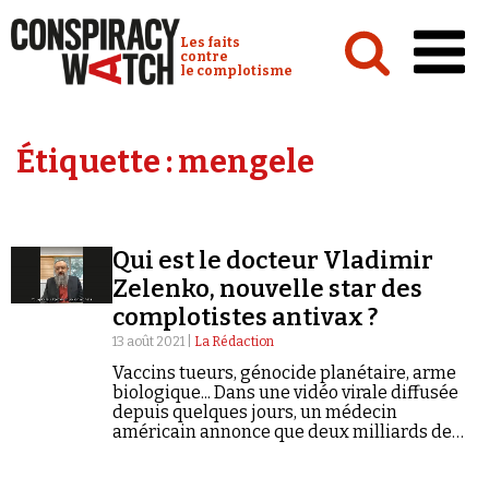
Cookies management panel
Conspiracy Watch :
Les faits
contre
le complotisme
Accueil
Étiquette :
mengele
Analyses
Conspipédia
Qui est le docteur Vladimir
Vidéos
Zelenko, nouvelle star des
Émissions
complotistes antivax ?
13 août 2021 |
La Rédaction
Revues de presse
Vaccins tueurs, génocide planétaire, arme
biologique... Dans une vidéo virale diffusée
depuis quelques jours, un médecin
américain annonce que deux milliards de
personnes vont mourir du vaccin anti-Covid.
Newsletter