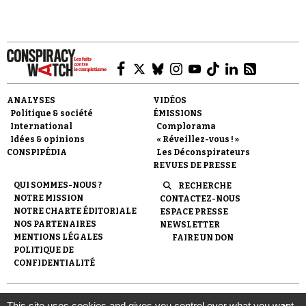
Faire un don
ANALYSES
VIDÉOS
Politique & société
ÉMISSIONS
International
Complorama
Idées & opinions
« Réveillez-vous ! »
CONSPIPÉDIA
Les Déconspirateurs
REVUES DE PRESSE
QUI SOMMES-NOUS ?
RECHERCHE
NOTRE MISSION
CONTACTEZ-NOUS
Demander à Vera
NOTRE CHARTE ÉDITORIALE
ESPACE PRESSE
NOS PARTENAIRES
NEWSLETTER
MENTIONS LÉGALES
FAIRE UN DON
POLITIQUE DE
CONFIDENTIALITÉ
© 2007-
2026
Conspiracy Watch
| Une réalisation de
This site uses cookies and gives you control over what you want