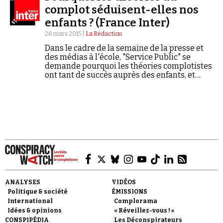
complot séduisent-elles nos
enfants ? (France Inter)
28 mars 2015 |
La Rédaction
Dans le cadre de la semaine de la presse et
des médias à l'école, "Service Public" se
demande pourquoi les théories complotistes
Faire un don
ont tant de succès auprès des enfants, et
comment les combattre. L'émission est
présentée par Guillaume Erner. Invités…
Demander à Vera
ANALYSES
VIDÉOS
Politique & société
ÉMISSIONS
International
Complorama
Idées & opinions
« Réveillez-vous ! »
CONSPIPÉDIA
Les Déconspirateurs