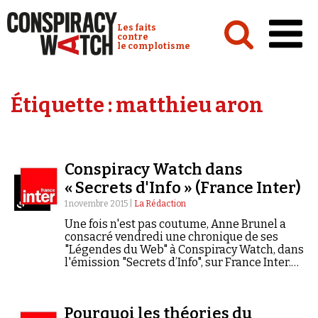
Cookies management panel
Conspiracy Watch :
Les faits
contre
le complotisme
Accueil
Étiquette :
matthieu aron
Analyses
Conspipédia
Conspiracy Watch dans
Vidéos
« Secrets d'Info » (France Inter)
Émissions
1 novembre 2015 |
La Rédaction
Une fois n'est pas coutume, Anne Brunel a
Revues de presse
consacré vendredi une chronique de ses
"Légendes du Web" à Conspiracy Watch, dans
l'émission "Secrets d’Info", sur France Inter.
Bonne écoute ! Source : Les Légendes du Web,
in "Secrets d'Info", France…
Newsletter
Pourquoi les théories du