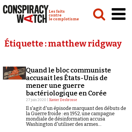
Cookies management panel
Conspiracy Watch :
Les faits
contre
le complotisme
Accueil
Étiquette :
matthew ridgway
Analyses
Conspipédia
Quand le bloc communiste
Vidéos
accusait les États-Unis de
Émissions
mener une guerre
bactériologique en Corée
Revues de presse
27 juin 2020 |
Xavier Desbrosse
Il s'agit d'un épisode marquant des débuts de
la Guerre froide : en 1952, une campagne
mondiale de désinformation accusa
Washington d'utiliser des armes
Newsletter
bactériologiques lors de son intervention aux