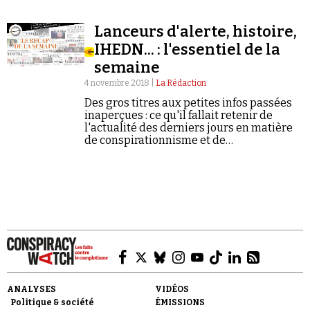
côtés de la Corée du Sud. Une thèse qui a fait
long feu.
Lanceurs d'alerte, histoire,
IHEDN... : l'essentiel de la
semaine
4 novembre 2018 |
La Rédaction
Faire un don
Des gros titres aux petites infos passées
inaperçues : ce qu'il fallait retenir de
l'actualité des derniers jours en matière
de conspirationnisme et de
négationnisme.
Demander à Vera
ANALYSES
VIDÉOS
Politique & société
ÉMISSIONS