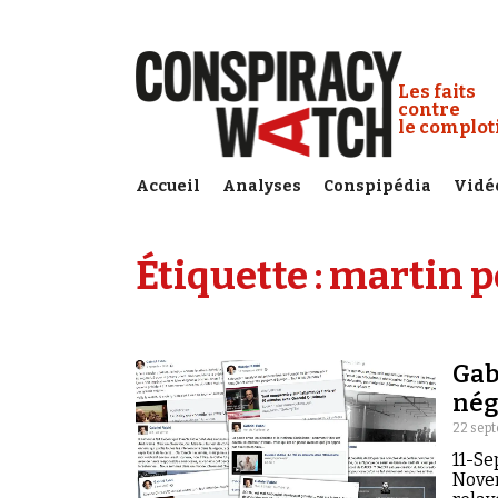
Cookies management panel
Conspiracy
Les faits
contre
le complo
Accueil
Analyses
Conspipédia
Vidé
Étiquette :
martin p
Gab
nég
22 sep
11-Se
Novem