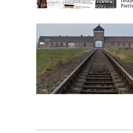
relay
Pierr