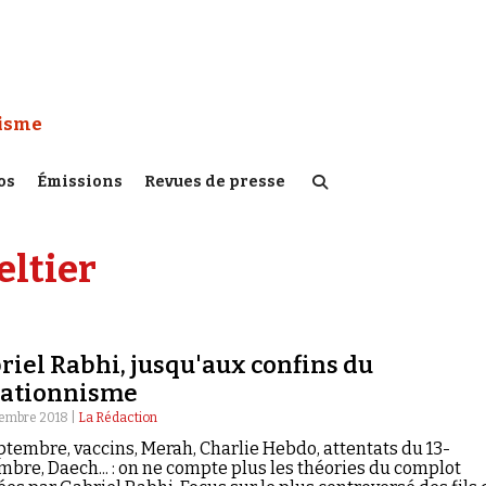
 Watch :
tisme
os
Émissions
Revues de presse
eltier
riel Rabhi, jusqu'aux confins du
ationnisme
tembre 2018 |
La Rédaction
ptembre, vaccins, Merah, Charlie Hebdo, attentats du 13-
bre, Daech... : on ne compte plus les théories du complot