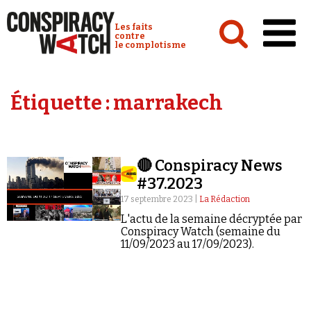
Cookies management panel
Conspiracy Watch :
Les faits
contre
le complotisme
Accueil
Étiquette :
marrakech
Analyses
Conspipédia
🔴 Conspiracy News
Vidéos
#37.2023
Émissions
17 septembre 2023 |
La Rédaction
L'actu de la semaine décryptée par
Revues de presse
Conspiracy Watch (semaine du
11/09/2023 au 17/09/2023).
Newsletter