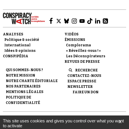
ANALYSES
VIDÉOS
Politique & société
ÉMISSIONS
Faire un don
International
Complorama
Idées & opinions
« Réveillez-vous ! »
CONSPIPÉDIA
Les Déconspirateurs
REVUES DE PRESSE
QUI SOMMES-NOUS ?
RECHERCHE
NOTRE MISSION
CONTACTEZ-NOUS
NOTRE CHARTE ÉDITORIALE
ESPACE PRESSE
Demander à Vera
NOS PARTENAIRES
NEWSLETTER
MENTIONS LÉGALES
FAIRE UN DON
POLITIQUE DE
CONFIDENTIALITÉ
© 2007-
2026
Conspiracy Watch
| Une réalisation de
This site uses cookies and gives you control over what you want
X
l'Observatoire du conspirationnisme (association loi de 1901) avec
to activate
le soutien de la Fondation pour la Mémoire de la Shoah.