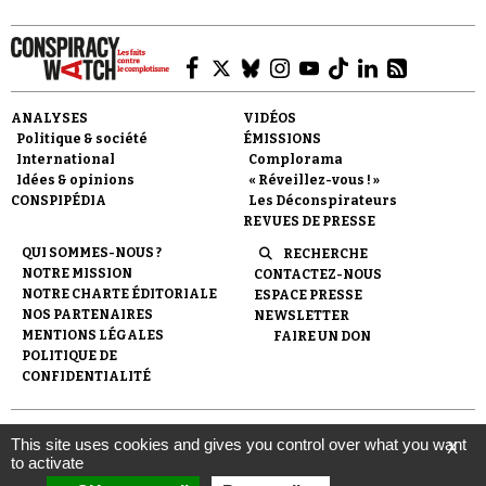
ANALYSES
VIDÉOS
Politique & société
ÉMISSIONS
Faire un don
International
Complorama
Idées & opinions
« Réveillez-vous ! »
CONSPIPÉDIA
Les Déconspirateurs
REVUES DE PRESSE
QUI SOMMES-NOUS ?
RECHERCHE
NOTRE MISSION
CONTACTEZ-NOUS
NOTRE CHARTE ÉDITORIALE
ESPACE PRESSE
NOS PARTENAIRES
NEWSLETTER
Demander à Vera
MENTIONS LÉGALES
FAIRE UN DON
POLITIQUE DE
CONFIDENTIALITÉ
© 2007-
2026
Conspiracy Watch
| Une réalisation de
This site uses cookies and gives you control over what you want
X
l'Observatoire du conspirationnisme (association loi de 1901) avec
to activate
le soutien de la Fondation pour la Mémoire de la Shoah.