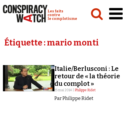
Cookies management panel
Conspiracy Watch :
Les faits
contre
le complotisme
Accueil
Étiquette :
mario monti
Analyses
Conspipédia
Italie/Berlusconi : Le
Vidéos
retour de « la théorie
Émissions
du complot »
15 mai 2014 |
Philippe Ridet
Revues de presse
Par Philippe Ridet
Newsletter