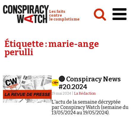
Cookies management panel
Conspiracy Watch :
Les faits
contre
le complotisme
Accueil
Étiquette :
marie-ange
Analyses
perulli
Conspipédia
Vidéos
🔴 Conspiracy News
Émissions
#20.2024
Revues de presse
19 mai 2024 |
La Rédaction
L'actu de la semaine décryptée
par Conspiracy Watch (semaine du
13/05/2024 au 19/05/2024).
Newsletter