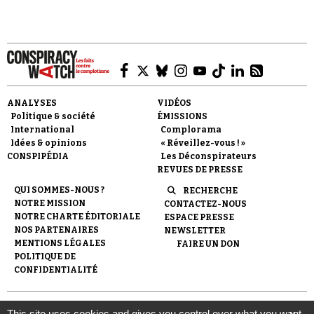
Faire un don
ANALYSES
VIDÉOS
Politique & société
ÉMISSIONS
International
Complorama
Idées & opinions
« Réveillez-vous ! »
CONSPIPÉDIA
Les Déconspirateurs
REVUES DE PRESSE
QUI SOMMES-NOUS ?
RECHERCHE
NOTRE MISSION
CONTACTEZ-NOUS
Demander à Vera
NOTRE CHARTE ÉDITORIALE
ESPACE PRESSE
NOS PARTENAIRES
NEWSLETTER
MENTIONS LÉGALES
FAIRE UN DON
POLITIQUE DE
CONFIDENTIALITÉ
© 2007-
2026
Conspiracy Watch
| Une réalisation de
This site uses cookies and gives you control over what you want