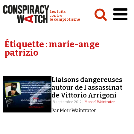
Cookies management panel
Conspiracy Watch :
Les faits
contre
le complotisme
Accueil
Étiquette :
marie-ange
Analyses
patrizio
Conspipédia
Vidéos
Liaisons dangereuses
Émissions
autour de l'assassinat
de Vittorio Arrigoni
Revues de presse
18 septembre 2012 |
Marcel Waintrater
Par Meïr Waintrater
Newsletter