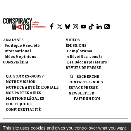
ANALYSES
VIDÉOS
Faire un don
Politique & société
ÉMISSIONS
International
Complorama
Idées & opinions
« Réveillez-vous ! »
CONSPIPÉDIA
Les Déconspirateurs
REVUES DE PRESSE
QUI SOMMES-NOUS ?
RECHERCHE
NOTRE MISSION
CONTACTEZ-NOUS
Demander à Vera
NOTRE CHARTE ÉDITORIALE
ESPACE PRESSE
NOS PARTENAIRES
NEWSLETTER
MENTIONS LÉGALES
FAIRE UN DON
POLITIQUE DE
CONFIDENTIALITÉ
© 2007-
2026
Conspiracy Watch
| Une réalisation de
This site uses cookies and gives you control over what you want
X
l'Observatoire du conspirationnisme (association loi de 1901) avec