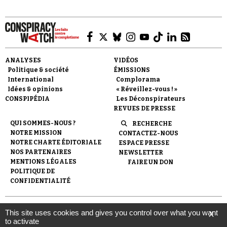
ANALYSES
VIDÉOS
Politique & société
ÉMISSIONS
Faire un don
International
Complorama
Idées & opinions
« Réveillez-vous ! »
CONSPIPÉDIA
Les Déconspirateurs
REVUES DE PRESSE
QUI SOMMES-NOUS ?
RECHERCHE
NOTRE MISSION
CONTACTEZ-NOUS
NOTRE CHARTE ÉDITORIALE
ESPACE PRESSE
Demander à Vera
NOS PARTENAIRES
NEWSLETTER
MENTIONS LÉGALES
FAIRE UN DON
POLITIQUE DE
CONFIDENTIALITÉ
© 2007-
2026
Conspiracy Watch
| Une réalisation de
This site uses cookies and gives you control over what you want
X
l'Observatoire du conspirationnisme (association loi de 1901) avec
to activate
le soutien de la Fondation pour la Mémoire de la Shoah.