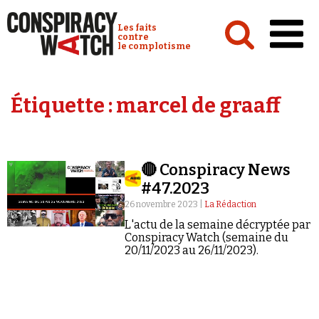
Cookies management panel
Conspiracy Watch :
Les faits
contre
le complotisme
Accueil
Étiquette :
marcel de graaff
Analyses
Conspipédia
🔴 Conspiracy News
Vidéos
#47.2023
Émissions
26 novembre 2023 |
La Rédaction
L'actu de la semaine décryptée par
Revues de presse
Conspiracy Watch (semaine du
20/11/2023 au 26/11/2023).
Newsletter