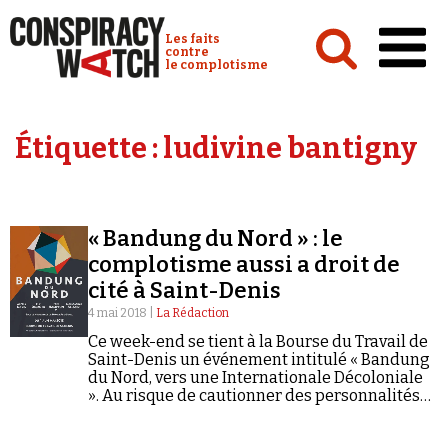
Cookies management panel
Conspiracy Watch :
Les faits
contre
le complotisme
Accueil
Étiquette :
ludivine bantigny
Analyses
Conspipédia
« Bandung du Nord » : le
Vidéos
complotisme aussi a droit de
Émissions
cité à Saint-Denis
4 mai 2018 |
La Rédaction
Revues de presse
Ce week-end se tient à la Bourse du Travail de
Saint-Denis un événement intitulé « Bandung
du Nord, vers une Internationale Décoloniale
». Au risque de cautionner des personnalités
qui se sont déjà illustrées en matière de
complotisme et d'antisémitisme ?
Newsletter