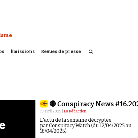
 Watch :
tisme
os
Émissions
Revues de presse
🔴 Conspiracy News #16.20
19 avril 2025 |
La Rédaction
L'actu de la semaine décryptée
par Conspiracy Watch (du 12/04/2025 au
18/04/2025).