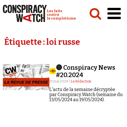
Cookies management panel
Conspiracy Watch :
Les faits
contre
le complotisme
Accueil
Étiquette :
loi russe
Analyses
Conspipédia
🔴 Conspiracy News
Vidéos
#20.2024
Émissions
19 mai 2024 |
La Rédaction
L'actu de la semaine décryptée
Revues de presse
par Conspiracy Watch (semaine du
13/05/2024 au 19/05/2024).
Newsletter