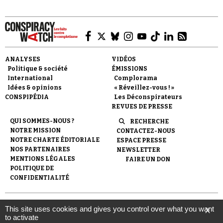
ANALYSES
VIDÉOS
Politique & société
ÉMISSIONS
Faire un don
International
Complorama
Idées & opinions
« Réveillez-vous ! »
CONSPIPÉDIA
Les Déconspirateurs
REVUES DE PRESSE
QUI SOMMES-NOUS ?
RECHERCHE
NOTRE MISSION
CONTACTEZ-NOUS
NOTRE CHARTE ÉDITORIALE
ESPACE PRESSE
Demander à Vera
NOS PARTENAIRES
NEWSLETTER
MENTIONS LÉGALES
FAIRE UN DON
POLITIQUE DE
CONFIDENTIALITÉ
© 2007-
2026
Conspiracy Watch
| Une réalisation de
This site uses cookies and gives you control over what you want
X
l'Observatoire du conspirationnisme (association loi de 1901) avec
to activate
le soutien de la Fondation pour la Mémoire de la Shoah.