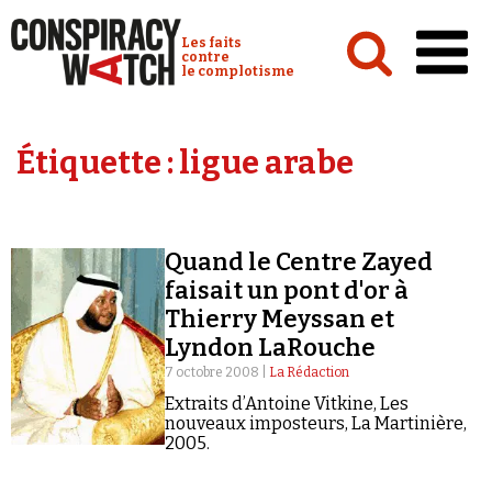
Cookies management panel
Conspiracy Watch :
Les faits
contre
le complotisme
Accueil
Étiquette :
ligue arabe
Analyses
Conspipédia
Quand le Centre Zayed
Vidéos
faisait un pont d'or à
Émissions
Thierry Meyssan et
Lyndon LaRouche
Revues de presse
7 octobre 2008 |
La Rédaction
Extraits d’Antoine Vitkine, Les
nouveaux imposteurs, La Martinière,
2005.
Newsletter