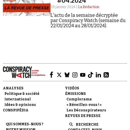
#04.2024
28 janvier 2024 |
La Rédaction
L'actu de la semaine décryptée
par Conspiracy Watch (semaine du
22/01/2024 au 28/01/2024).
Faire un don
Demander à Vera
ANALYSES
VIDÉOS
Politique & société
ÉMISSIONS
International
Complorama
Idées & opinions
« Réveillez-vous ! »
CONSPIPÉDIA
Les Déconspirateurs
REVUES DE PRESSE
QUI SOMMES-NOUS ?
RECHERCHE
NOTRE MISSION