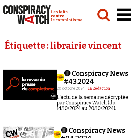
Cookies management panel
Conspiracy Watch :
Les faits
contre
le complotisme
Accueil
Étiquette :
librairie vincent
Analyses
Conspipédia
🔴 Conspiracy News
Vidéos
#43.2024
Émissions
20 octobre 2024 |
La Rédaction
L'actu de la semaine décryptée
Revues de presse
par Conspiracy Watch (du
14/10/2024 au 20/10/2024).
🔴 Conspiracy News
Newsletter